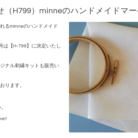
（H799）minneのハンドメイドマ
るminneのハンドメイド
番号は【H-799】に決定いたし
ジナル刺繍キットも販売い
おります。
い。
ket