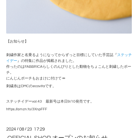
【お知らせ】
刺繍作家と名乗るようになってからずっと目標にしていた手芸誌『
ステッチ
イデー
』の特集に作品が掲載されました。
作ったのはFABBRICAらしくのんびりとした動物をちょこんと刺繍したポー
チ。
にんじんポーチもおまけに付けて🥕
刺繍糸はDMCのecovitaです。
ステッチイデーvol.43 最新号は本日9/10発売です。
https://amzn.to/3XnpFFF
2024
/
08
/
23 17:29